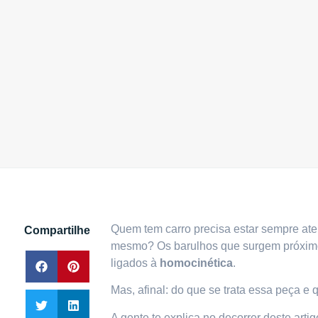
Quem tem carro precisa estar sempre ate
Compartilhe
mesmo? Os barulhos que surgem próximo
ligados à
homocinética
.
Mas, afinal: do que se trata essa peça e 
A gente te explica no decorrer deste artig